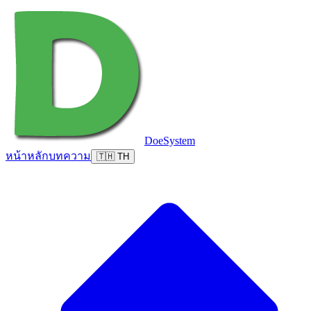
DoeSystem
หน้าหลัก
บทความ
🇹🇭 TH