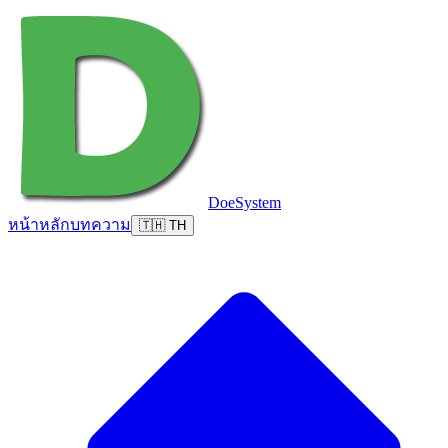
DoeSystem
หน้าหลัก
บทความ
🇹🇭 TH