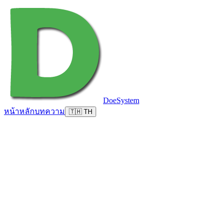
DoeSystem
หน้าหลัก
บทความ
🇹🇭 TH