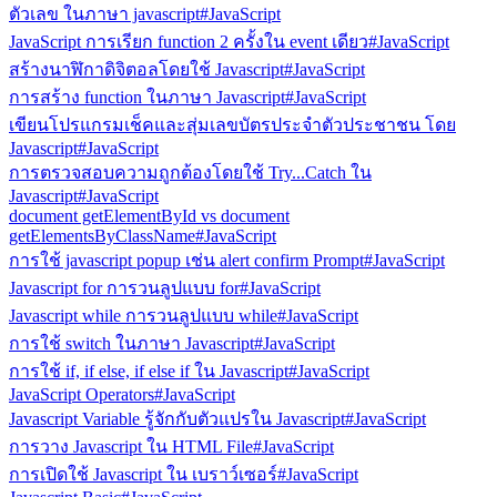
ตัวเลข ในภาษา javascript
#JavaScript
JavaScript การเรียก function 2 ครั้งใน event เดียว
#JavaScript
สร้างนาฬิกาดิจิตอลโดยใช้ Javascript
#JavaScript
การสร้าง function ในภาษา Javascript
#JavaScript
เขียนโปรแกรมเช็คและสุ่มเลขบัตรประจำตัวประชาชน โดย
Javascript
#JavaScript
การตรวจสอบความถูกต้องโดยใช้ Try...Catch ใน
Javascript
#JavaScript
document getElementById vs document
getElementsByClassName
#JavaScript
การใช้ javascript popup เช่น alert confirm Prompt
#JavaScript
Javascript for การวนลูปแบบ for
#JavaScript
Javascript while การวนลูปแบบ while
#JavaScript
การใช้ switch ในภาษา Javascript
#JavaScript
การใช้ if, if else, if else if ใน Javascript
#JavaScript
JavaScript Operators
#JavaScript
Javascript Variable รู้จักกับตัวแปรใน Javascript
#JavaScript
การวาง Javascript ใน HTML File
#JavaScript
การเปิดใช้ Javascript ใน เบราว์เซอร์
#JavaScript