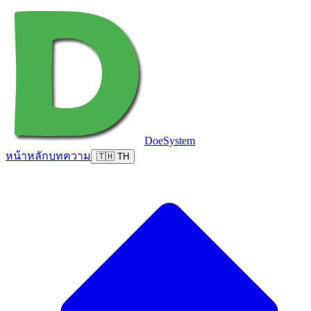
DoeSystem
หน้าหลัก
บทความ
🇹🇭 TH