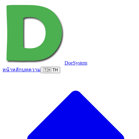
DoeSystem
หน้าหลัก
บทความ
🇹🇭 TH