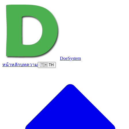
DoeSystem
หน้าหลัก
บทความ
🇹🇭 TH