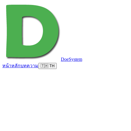
DoeSystem
หน้าหลัก
บทความ
🇹🇭 TH