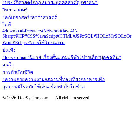
#ประวัติศาสตร์
#กฏหมาย
#บุคคลสำคัญ
#ศาสนา
วิทยาศาสตร์
#คณิตศาสตร์
#ดาราศาสตร์
ไอที
#download-freeware
#Network
#Java
#C-
Sharp
#PHP
#CSS
#JavaScript
#HTML
#JSP
#SQL
#HQL
#MySQL
#Or
Word
#Eclipse
#การใช้โปรแกรม
บันเทิง
#forwardmail
#นิยาย-เรื่องสั้น
#เกม
#กีฬา
#ข่าวเด็ด
#บุคคลที่น่า
สนใจ
การดำเนินชีวิต
#ความสวยความงาม
#สถานที่ท่องเที่ยว
#อาหารเพื่อ
สุขภาพ
#โรคภัยไข้เจ็บ
#เรื่องทั่วไปในชีวิต
© 2026 DoeSystem.com — All rights reserved