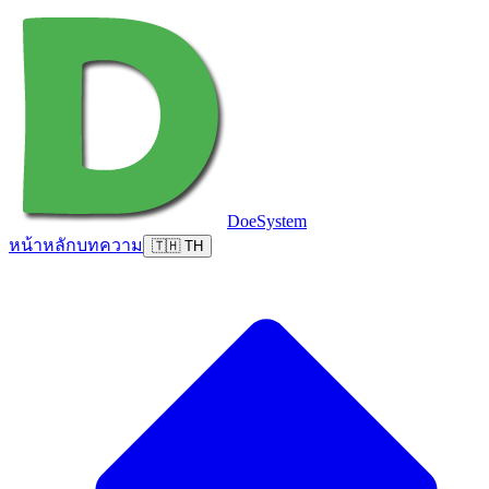
DoeSystem
หน้าหลัก
บทความ
🇹🇭 TH