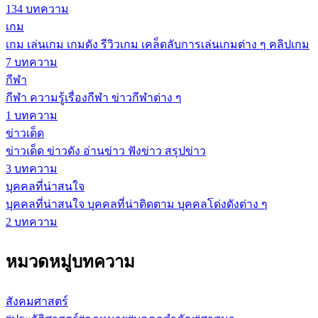
134
บทความ
เกม
เกม เล่นเกม เกมดัง รีวิวเกม เคล็ดลับการเล่นเกมต่าง ๆ คลิปเกม
7
บทความ
กีฬา
กีฬา ความรู้เรื่องกีฬา ข่าวกีฬาต่าง ๆ
1
บทความ
ข่าวเด็ด
ข่าวเด็ด ข่าวดัง อ่านข่าว ฟังข่าว สรุปข่าว
3
บทความ
บุคคลที่น่าสนใจ
บุคคลที่น่าสนใจ บุคคลที่น่าติดตาม บุคคลโด่งดังต่าง ๆ
2
บทความ
หมวดหมู่บทความ
สังคมศาสตร์