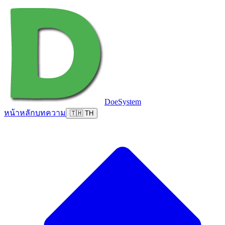
DoeSystem
หน้าหลัก
บทความ
🇹🇭 TH