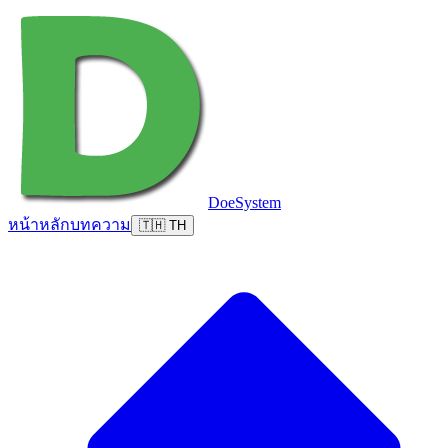
DoeSystem
หน้าหลัก
บทความ
🇹🇭 TH