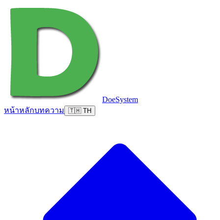
DoeSystem
หน้าหลัก
บทความ
🇹🇭 TH