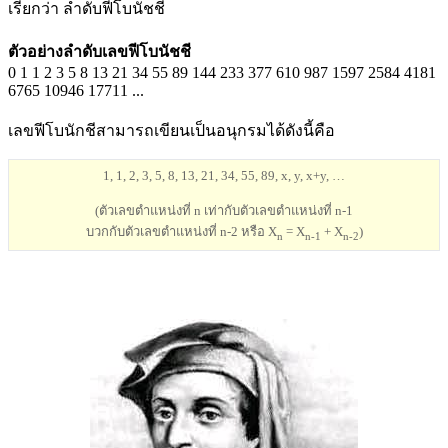
เรียกว่า ลำดับฟีโบนัชชี
ตัวอย่างลำดับเลขฟีโบนัชชี
0 1 1 2 3 5 8 13 21 34 55 89 144 233 377 610 987 1597 2584 4181
6765 10946 17711 ...
เลขฟีโบนักชีสามารถเขียนเป็นอนุกรมได้ดังนี้คือ
1, 1, 2, 3, 5, 8, 13, 21, 34, 55, 89, x, y, x+y, …
(ตัวเลขตำแหน่งที่ n เท่ากับตัวเลขตำแหน่งที่ n-1
บวกกับตัวเลขตำแหน่งที่ n-2 หรือ X
= X
+ X
)
n
n-1
n-2