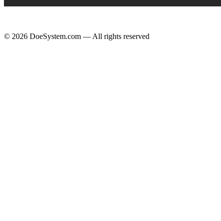
© 2026 DoeSystem.com — All rights reserved