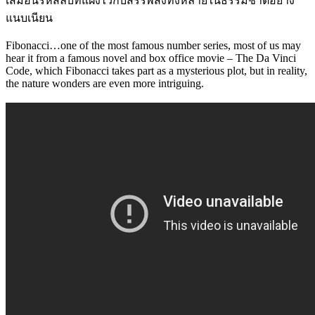
เสมือนรหัสลับที่แฝงไว้กับสรรพสิ่งทั้งหลายในธรรมชาติอย่าง
แนบเนียน
Fibonacci…one of the most famous number series, most of us may
hear it from a famous novel and box office movie – The Da Vinci
Code, which Fibonacci takes part as a mysterious plot, but in reality,
the nature wonders are even more intriguing.