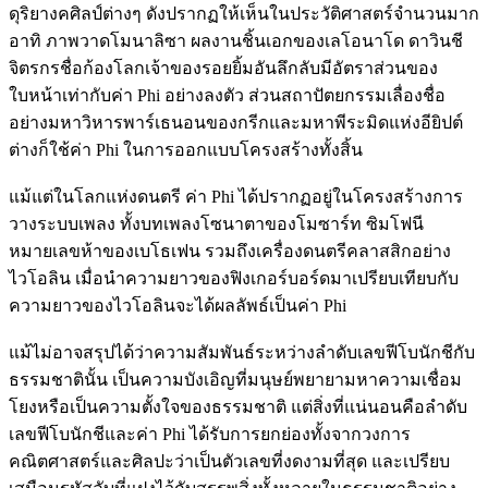
ดุริยางคศิลป์ต่างๆ ดังปรากฏให้เห็นในประวัติศาสตร์จำนวนมาก
อาทิ ภาพวาดโมนาลิซา ผลงานชิ้นเอกของเลโอนาโด ดาวินชี
จิตรกรชื่อก้องโลกเจ้าของรอยยิ้มอันลึกลับมีอัตราส่วนของ
ใบหน้าเท่ากับค่า Phi อย่างลงตัว ส่วนสถาปัตยกรรมเลื่องชื่อ
อย่างมหาวิหารพาร์เธนอนของกรีกและมหาพีระมิดแห่งอียิปต์
ต่างก็ใช้ค่า Phi ในการออกแบบโครงสร้างทั้งสิ้น
แม้แต่ในโลกแห่งดนตรี ค่า Phi ได้ปรากฏอยู่ในโครงสร้างการ
วางระบบเพลง ทั้งบทเพลงโซนาตาของโมซาร์ท ซิมโฟนี
หมายเลขห้าของเบโธเฟน รวมถึงเครื่องดนตรีคลาสสิกอย่าง
ไวโอลิน เมื่อนำความยาวของฟิงเกอร์บอร์ดมาเปรียบเทียบกับ
ความยาวของไวโอลินจะได้ผลลัพธ์เป็นค่า Phi
แม้ไม่อาจสรุปได้ว่าความสัมพันธ์ระหว่างลำดับเลขฟีโบนักชีกับ
ธรรมชาตินั้น เป็นความบังเอิญที่มนุษย์พยายามหาความเชื่อม
โยงหรือเป็นความตั้งใจของธรรมชาติ แต่สิ่งที่แน่นอนคือลำดับ
เลขฟีโบนักชีและค่า Phi ได้รับการยกย่องทั้งจากวงการ
คณิตศาสตร์และศิลปะว่าเป็นตัวเลขที่งดงามที่สุด และเปรียบ