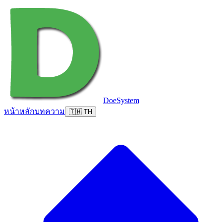
DoeSystem
หน้าหลัก
บทความ
🇹🇭 TH