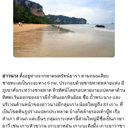
อ่าวนาง
ตั้งอยู่ห่างจากหาดนพรัตน์ธารา ตามถนนเลียบ
ชายทะเลเป็นระยะทาง 6 กม. ประกอบด้วยชายหาดหลายแห่ง มี
ภูเขาคั่นระหว่างชายหาด ทิวทัศน์โดยรอบสวยงามแปลกตาด้าน
ทิศตะวันออกของอ่าวมีถ้ำหินงอกหินย้อย ชื่อ ถ้ำพระนาง และ
บริเวณด้านหน้าของอ่าวนางมีกลุ่มเกาะน้อยใหญ่ถึง 83 เกาะ ที่
เป็นโขดหินรูปร่างแปลกประหลาด บ้างก็คล้ายรองเท้าบู๊ท เรือ
สำเภา หัวนก และอื่นๆ กลุ่มเกาะเหล่านี้ส่วนใหญ่มีชื่อเป็นภาษา
ยาวี เช่น เกาะหัวขวาน เกาะยาหมัน เกาะบะติงมิ้ง เกาะยาวาซา