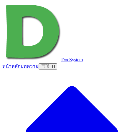
DoeSystem
หน้าหลัก
บทความ
🇹🇭 TH