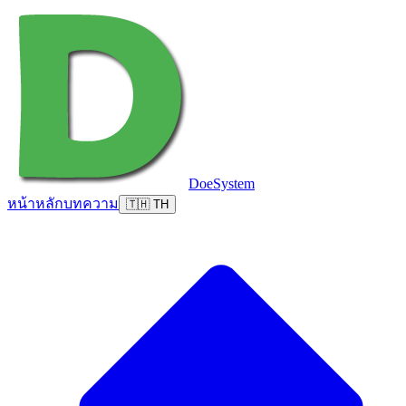
DoeSystem
หน้าหลัก
บทความ
🇹🇭 TH