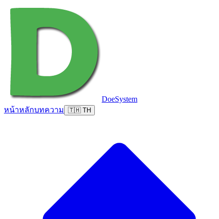
DoeSystem
หน้าหลัก
บทความ
🇹🇭 TH