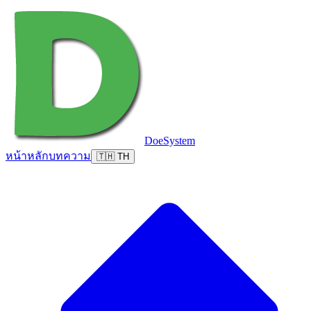
DoeSystem
หน้าหลัก
บทความ
🇹🇭 TH