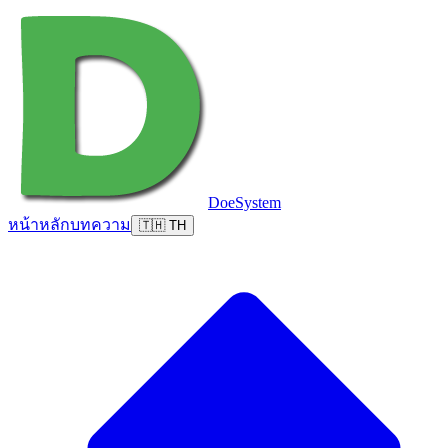
DoeSystem
หน้าหลัก
บทความ
🇹🇭 TH