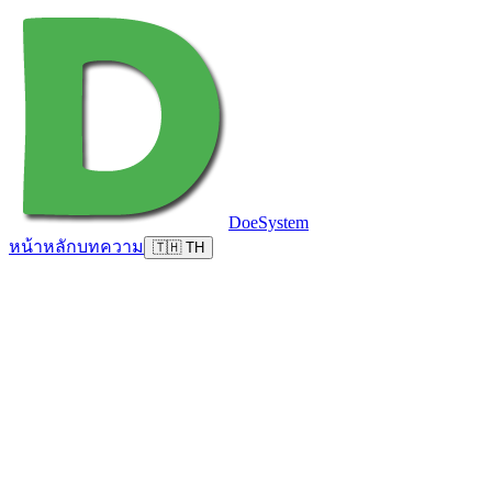
DoeSystem
หน้าหลัก
บทความ
🇹🇭 TH