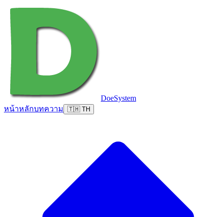
DoeSystem
หน้าหลัก
บทความ
🇹🇭 TH