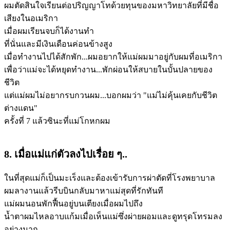
ผมตัดสินใจเรียนต่อปริญญาโทด้วยทุนของมหาวิทยาลัยที่มีชื่อ
เสียงในอเมริกา
เมื่อผมเรียนจบก็ได้งานทำ
ที่นั่นและมีเงินเดือนค่อนข้างสูง
เมื่อทำงานไปได้สักพัก...ผมอยากให้แม่ผมมาอยู่กับผมที่อเมริกา
เพื่อว่าแม่จะได้หยุดทำงาน...พักผ่อนให้สบายในบั้นปลายของ
ชีวิต
แต่แม่ผมไม่อยากรบกวนผม...บอกผมว่า "แม่ไม่คุ้นเคยกับชีวิต
ต่างแดน"
ครั้งที่ 7 แล้วซินะที่แม่โกหกผม
8. เมื่อแม่แก่ตัวลงไปเรื่อย ๆ..
ในที่สุดแม่ก็เป็นมะเร็งและต้องเข้ารับการผ่าตัดที่โรงพยาบาล
ผมลางานแล้วรีบบินกลับมาหาแม่สุดที่รักทันที
แม่ผมนอนพักฟื้นอยู่บนเตียงเมื่อผมไปถึง
น้ำตาผมไหลอาบแก้มเมื่อเห็นแม่ซึ่งผ่ายผอมและดูทรุดโทรมลง
อย่างมาก