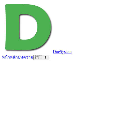
DoeSystem
หน้าหลัก
บทความ
🇹🇭 TH