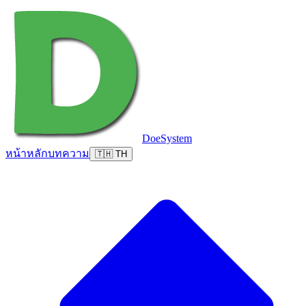
DoeSystem
หน้าหลัก
บทความ
🇹🇭 TH