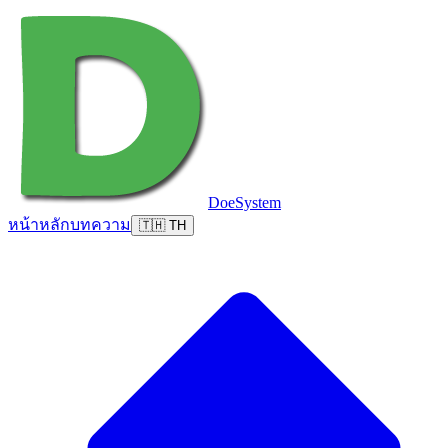
DoeSystem
หน้าหลัก
บทความ
🇹🇭 TH