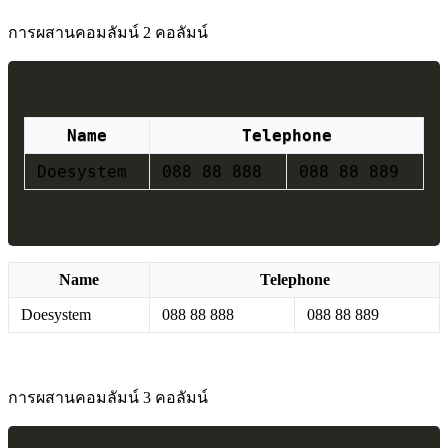
การผสานคอมลัมน์ 2 คอลัมน์
Name
Telephone
Doesystem
088 88 888
088 88 889
Name
Telephone
Doesystem
088 88 888
088 88 889
การผสานคอมลัมน์ 3 คอลัมน์