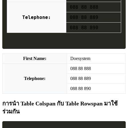
088 88 888
Telephone:
088 88 889
088 88 890
First Name:
Doesystem
088 88 888
Telephone:
088 88 889
088 88 890
การนำ Table Colspan กับ Table Rowspan มาใช้
ร่วมกัน