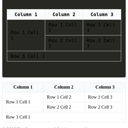
Column 1
Column 2
Column 3
Row 1 Cell
Row 1 Cell
2
3
Row 1 Cell
1
Row 2 Cell
Row 2 Cell
2
3
Row 3 Cell 1
Column 1
Column 2
Column 3
Row 1 Cell 2
Row 1 Cell 3
Row 1 Cell 1
Row 2 Cell 2
Row 2 Cell 3
Row 3 Cell 1