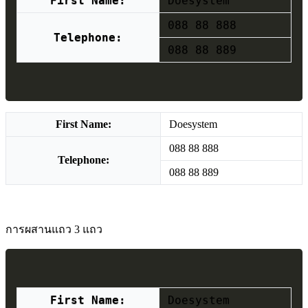
First Name:
Doesystem
088 88 888
Telephone:
088 88 889
First Name:
Doesystem
088 88 888
Telephone:
088 88 889
การผสานแถว 3 แถว
First Name:
Doesystem