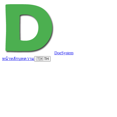
DoeSystem
หน้าหลัก
บทความ
🇹🇭 TH