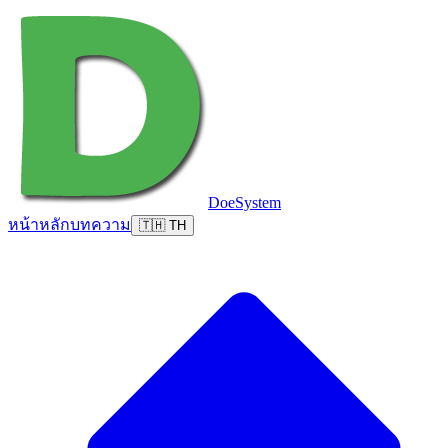
DoeSystem
หน้าหลัก
บทความ
🇹🇭 TH