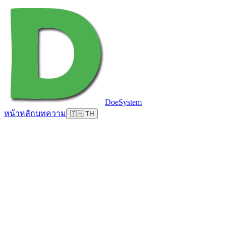
DoeSystem
หน้าหลัก
บทความ
🇹🇭 TH