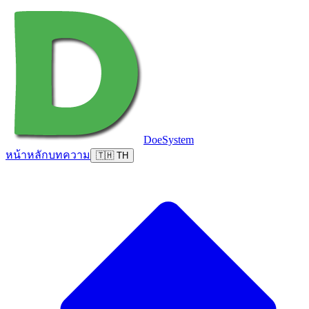
DoeSystem
หน้าหลัก
บทความ
🇹🇭 TH