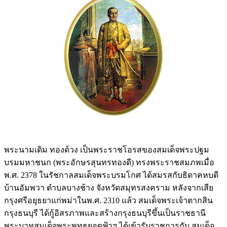
พระนามเดิม ทองด้วง เป็นพระราชโอรสของสมเด็จพระปฐม
บรมมหาชนก (พระอักษรสุนทรทองดี) ทรงพระราชสมภพเมื่อ
พ.ศ. 2378 ในรัชกาลสมเด็จพระบรมโกศ ได้สมรสกับธิดาคหบดี
บ้านอัมพวา ตำบลบางช้าง จังหวัดสมุทรสงคราม หลังจากเสีย
กรุงศรีอยุธยาแก่พม่าในพ.ศ. 2310 แล้ว สมเด็จพระเจ้าตากสิน
กรุงธนบุรี ได้กู้อิสรภาพและสร้างกรุงธนบุรีขึ้นเป็นราชธานี
พระบาทสมเด็จพระพุทธยอดฟ้าฯ ได้เข้ารับราชการกับ สมเด็จ