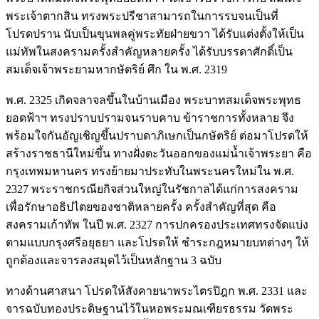
พระเจ้าตากสิน ทรงพระปรีชาสามารถในการรบจนเป็นที่
โปรดปราน นับเป็นขุนพลคู่พระทัยฝ่ายขวา ได้รับแต่งตั้งให้เป็น
แม่ทัพในสงครามครั้งสำคัญหลายครั้ง ได้รับบรรดาศักดิ์เป็น
สมเด็จเจ้าพระยามหากษัตริย์ ศึก ใน พ.ศ. 2319
พ.ศ. 2325 เกิดจลาจลขึ้นในบ้านเมือง พระบาทสมเด็จพระพุทธ
ยอดฟ้าฯ ทรงปราบปรามจนราบคาบ ข้าราชการทั้งหลาย จึง
พร้อมใจกันอัญเชิญขึ้นปราบดาภิเษกเป็นกษัตริย์ ต่อมาโปรดให้
สร้างราชธานีใหม่ขึ้น ทางฝั่งตะวันออกของแม่น้ำเจ้าพระยา คือ
กรุงเทพมหานคร ทรงย้ายมาประทับในพระนครใหม่ใน พ.ศ.
2327 พระราชกรณียกิจส่วนใหญ่ในรัชกาลได้แก่การสงคราม
เพื่อรักษาอธิปไตยของชาติหลายครั้ง ครั้งสำคัญที่สุด คือ
สงครามเก้าทัพ ในปี พ.ศ. 2327 การปกครองประเทศทรงจัดแบ่ง
ตามแบบกรุงศรีอยุธยา และโปรดให้ ชำระกฎหมายบทต่างๆ ให้
ถูกต้องและจารลงสมุดไว้เป็นหลักฐาน 3 ฉบับ
ทางด้านศาสนา โปรดให้สังคายนาพระไตรปิฎก พ.ศ. 2331 และ
จารฉบับทองประดิษฐานไว้ในหอพระมณเฑียรธรรม วัดพระ