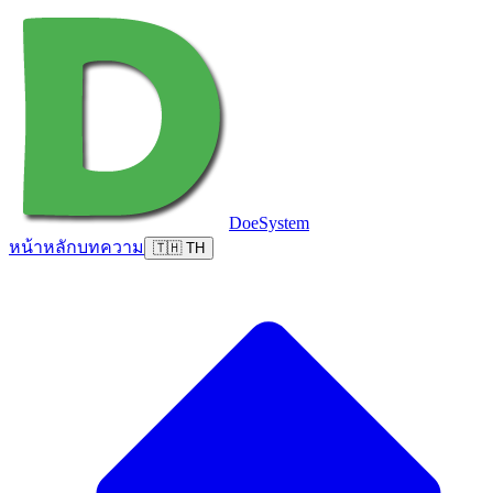
DoeSystem
หน้าหลัก
บทความ
🇹🇭 TH