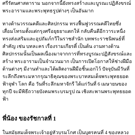
ศรีรัตนศาสดาราม นอกจากนี้ยังทรงสร้างและบูรณะปฏิสังขรณ์
พระอารามและพระพุทธรูปต่างๆ เป็นอันมาก
ทางด้านวรรณคดีและศิลปกรรม ทรงฟื้นฟูวรรณคดีไทยซึ่ง
เสื่อมโทรมตั้งแต่กรุงศรีอยุธยาแตกให้ กลับคืนดีอีกวาระหนื่ง
ทรงส่งเสริมและอุปถัมภ์กวีในราชสำนัก บทพระราชนิพนธ์ที่
สำคัญ เช่น บทละคร เรื่องรามเกียรติ์ เป็นต้น งานทางด้าน
ศิลปกรรมนั้นเป็นผลเนื่องมาจากการที่ทรงบูรณะปฏิสังขรณ์และ
สร้าง พระอารามเป็นจำนวนมาก เป็นการเปิดโอกาสให้ช่างฝีมือ
ด้านต่างๆ มีงานทำและได้ผลิตงานฝีมือชิ้นเอกไว้ ปัจจุบันมีวันที่
ระลึกถึงพระมหากรุณาธิคุณของพระบาทสมเด็จพระพุทธยอด
ฟ้าจุฬา โลก คือ วันที่ระลึกมหาจักรี ได้แก่วันที่ 6 เมษายนของ
ทุกปี จะมีพิธีถวายบังคมพระบรมรูป ณ เชิงสะพานพระพุทธยอด
ฟ้า
พี่น้อง ของรัชกาลที่ 1
ในสมัยสมเด็จพระเจ้าอยู่หัวบรมโกศ เป็นบุตรคนที่ 4 ของหลวง