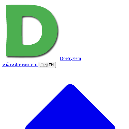
DoeSystem
หน้าหลัก
บทความ
🇹🇭 TH