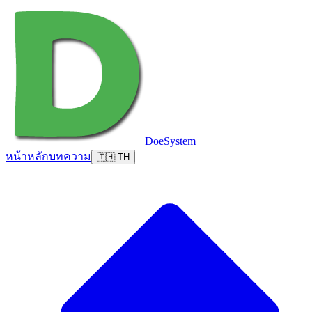
DoeSystem
หน้าหลัก
บทความ
🇹🇭 TH