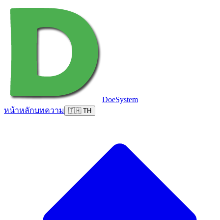
DoeSystem
หน้าหลัก
บทความ
🇹🇭 TH