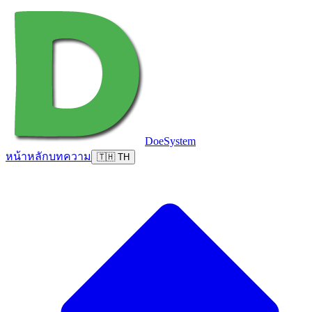
DoeSystem
หน้าหลัก
บทความ
🇹🇭 TH