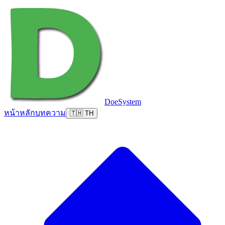
DoeSystem
หน้าหลัก
บทความ
🇹🇭 TH