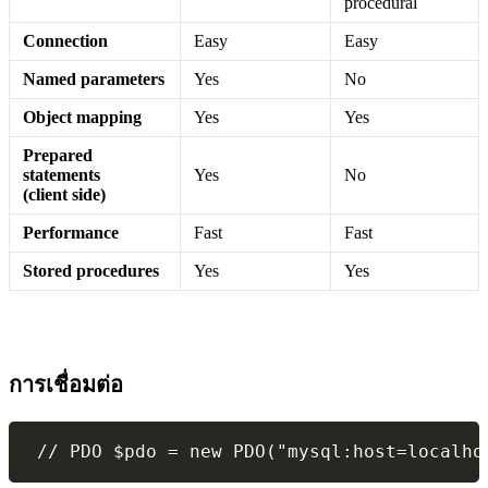
procedural
Connection
Easy
Easy
Named parameters
Yes
No
Object mapping
Yes
Yes
Prepared
statements
Yes
No
(client side)
Performance
Fast
Fast
Stored procedures
Yes
Yes
การเชื่อมต่อ
 // PDO $pdo = new PDO("mysql:host=localho