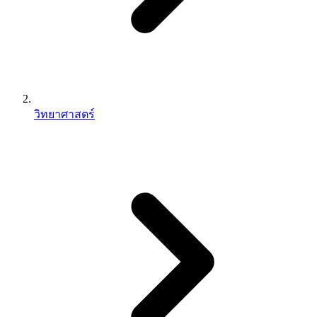
วิทยาศาสตร์