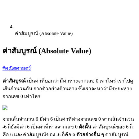
ค่าสัมบูรณ์ (Absolute Value)
ค่าสัมบูรณ์ (Absolute Value)
#คณิตศาสตร์
ค่าสัมบูรณ์
เป็นค่าที่บอกว่ามีค่าห่างจากเลข 0 เท่าไหร่ เราไปดู
เส้นจำนวนกัน จากตัวอย่างด้านล่าง ซึ่งเราจะหาว่ามีระยะห่าง
จากเลข 0 เท่าไหร่
จากเส้นจำนวน 6 มีค่า 6 เป็นค่าที่ห่างจากเลข 0 จากเส้นจำนวน
-6 ก็ยังมีค่า 6 เป็นค่าที่ห่างจากเลข 0
ดังนั้น
ค่าสัมบูรณ์ของ 6 ก็
คือ 6 และค่าสัมบูรณ์ของ -6 ก็คือ 6
ตัวอย่างอื่น ๆ
ค่าสัมบูรณ์