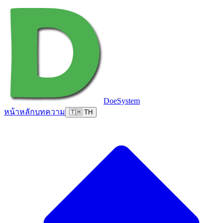
DoeSystem
หน้าหลัก
บทความ
🇹🇭 TH