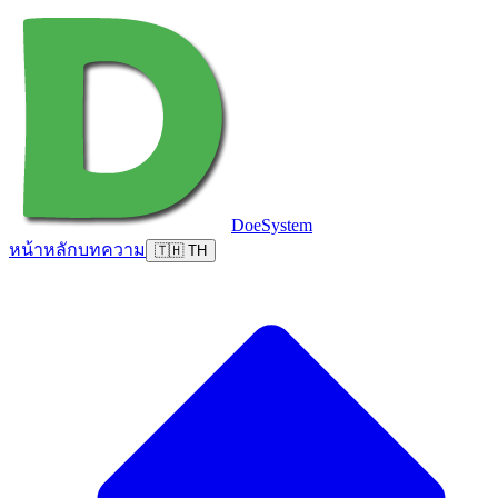
DoeSystem
หน้าหลัก
บทความ
🇹🇭 TH