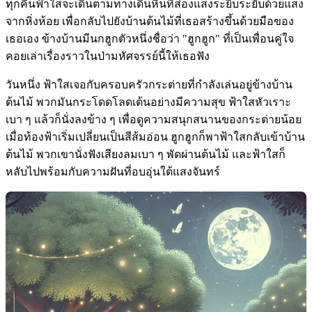
ทุกคืนฟ้าใสจะเดินตามทางเดินหินที่ส่องแสงระยิบระยับด้วยแสง
จากหิ่งห้อย เพื่อกลับไปยังบ้านต้นไม้ที่เธอสร้างขึ้นด้วยมือของ
เธอเอง ข้างบ้านมีนกฮูกตัวหนึ่งชื่อว่า "ฮูกฮูก" ที่เป็นเพื่อนคู่ใจ
คอยเล่าเรื่องราวในป่ามหัศจรรย์นี้ให้เธอฟัง
วันหนึ่ง ฟ้าใสเจอกับครอบครัวกระต่ายที่กำลังเล่นอยู่ข้างบ้าน
ต้นไม้ พวกมันกระโดดโลดเต้นอย่างมีความสุข ฟ้าใสหัวเราะ
เบา ๆ แล้วก็นั่งลงข้าง ๆ เพื่อดูความสนุกสนานของกระต่ายน้อย
เมื่อท้องฟ้าเริ่มเปลี่ยนเป็นสีส้มอ่อน ฮูกฮูกก็พาฟ้าใสกลับเข้าบ้าน
ต้นไม้ พวกเขานั่งฟังเสียงลมเบา ๆ พัดผ่านต้นไม้ และฟ้าใสก็
หลับไปพร้อมกับความฝันที่อบอุ่นใต้แสงจันทร์