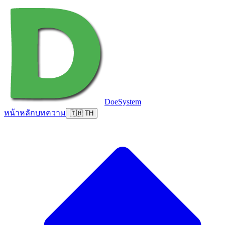
DoeSystem
หน้าหลัก
บทความ
🇹🇭 TH