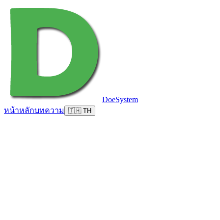
DoeSystem
หน้าหลัก
บทความ
🇹🇭 TH