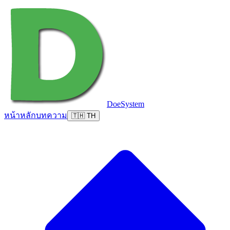
DoeSystem
หน้าหลัก
บทความ
🇹🇭 TH