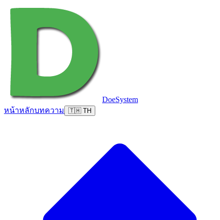
DoeSystem
หน้าหลัก
บทความ
🇹🇭 TH