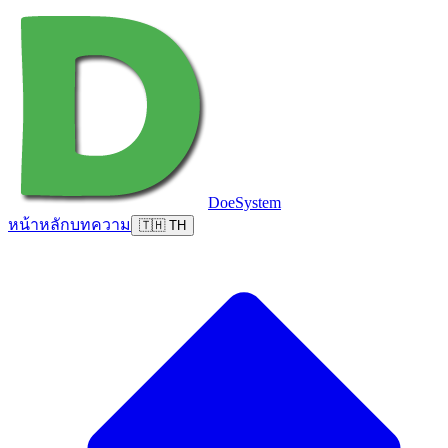
DoeSystem
หน้าหลัก
บทความ
🇹🇭 TH