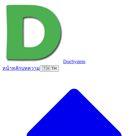
DoeSystem
หน้าหลัก
บทความ
🇹🇭 TH