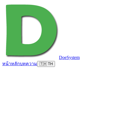
DoeSystem
หน้าหลัก
บทความ
🇹🇭 TH