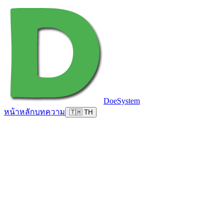
DoeSystem
หน้าหลัก
บทความ
🇹🇭 TH