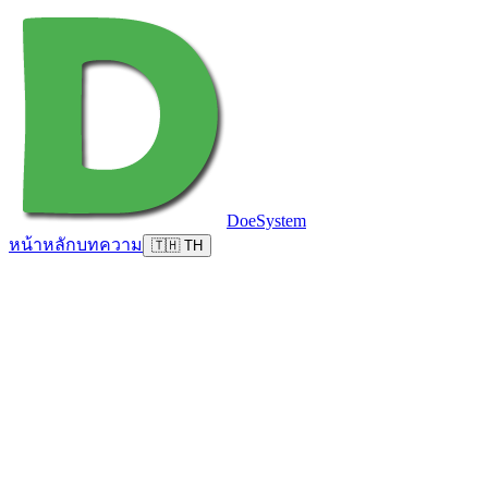
DoeSystem
หน้าหลัก
บทความ
🇹🇭 TH