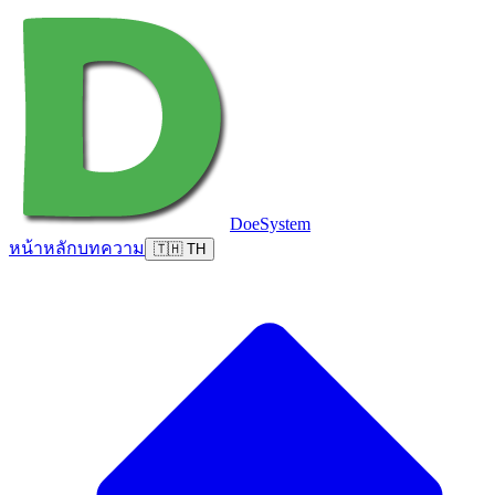
DoeSystem
หน้าหลัก
บทความ
🇹🇭 TH