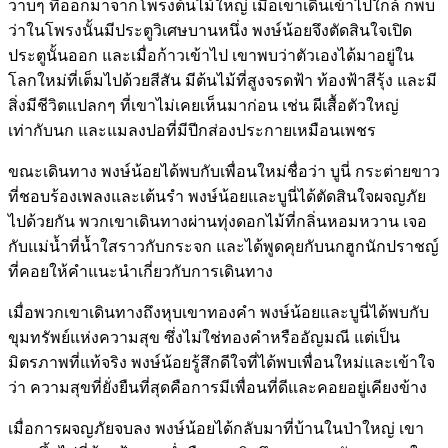
วาบๆ ที่ออกมาจากโพรงต้นไม้ใหญ่ เมื่อเขาเดินเข้าไปใกล้ ก็พบ
ว่าในโพรงนั้นมีประตูวิเศษบานหนึ่ง พงษ์น้อยจึงตัดสินใจเปิด
ประตูนั้นออก และเมื่อก้าวเข้าไป เขาพบว่าตัวเองได้มาอยู่ใน
โลกใหม่ที่เต็มไปด้วยสีสัน มีต้นไม้ที่สูงจรดฟ้า ท้องฟ้าสีรุ้ง และมี
สิ่งมีชีวิตแปลกๆ ที่เขาไม่เคยเห็นมาก่อน เช่น ผีเสื้อตัวใหญ่
เท่ากับนก และแมลงปอที่มีปีกส่องประกายเหมือนเพชร
ขณะเดินทาง พงษ์น้อยได้พบกับเพื่อนใหม่ชื่อว่า บูนี่ กระต่ายขาว
ที่ชอบร้องเพลงและเต้นรำ พงษ์น้อยและบูนี่ได้ตัดสินใจผจญภัย
ไปด้วยกัน พวกเขาเดินทางผ่านทุ่งดอกไม้ที่กลิ่นหอมหวาน เจอ
กับแม่น้ำที่น้ำใสราวกับกระจก และได้พูดคุยกับนกฮูกนักปราชญ์
ที่คอยให้คำแนะนำเกี่ยวกับการเดินทาง
เมื่อพวกเขาเดินทางถึงหุบเขาทองคำ พงษ์น้อยและบูนี่ได้พบกับ
ขุมทรัพย์แห่งความสุข ซึ่งไม่ใช่ทองคำหรืออัญมณี แต่เป็น
มิตรภาพที่แท้จริง พงษ์น้อยรู้สึกดีใจที่ได้พบเพื่อนใหม่และเข้าใจ
ว่า ความสุขที่ยั่งยืนที่สุดคือการมีเพื่อนที่ดีและคอยอยู่เคียงข้าง
เมื่อการผจญภัยจบลง พงษ์น้อยได้กลับมาที่บ้านในป่าใหญ่ เขา