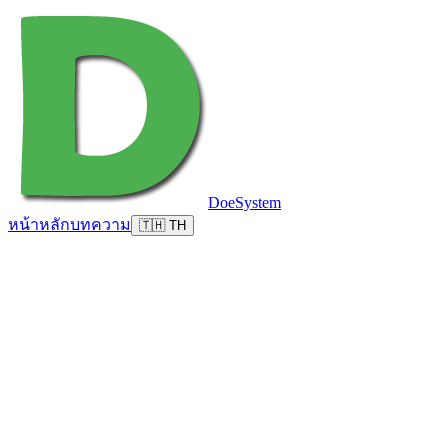
DoeSystem
หน้าหลัก
บทความ
🇹🇭 TH