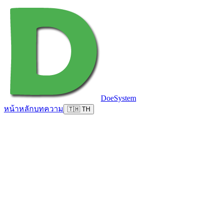
DoeSystem
หน้าหลัก
บทความ
🇹🇭 TH