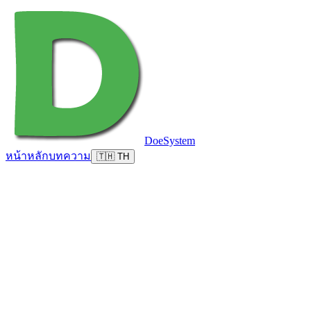
DoeSystem
หน้าหลัก
บทความ
🇹🇭 TH